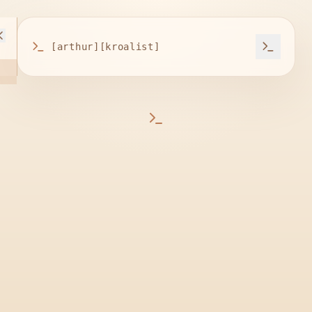
[arthur][kroalist]