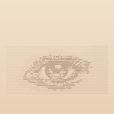
....................................................................................::::::::::::::::

.....................................................................................:::::::::::::::

..................................................................................::::::::::::::::::

.............................................:.:.::..:::.........................:::::::::::::::::::

..........................................::::::::::::::::::::...............:::::::::::::::::::::::

.............................:::.:::::--:------::-::::--:::::::::::::....:::::::::::::::::::::::::::

.........................::::::::.:::------=--------=--------------:-:::::::::::::::::::::::::::::::

.......................:::::::::----===++**+***#*###**#***+++====-------::::::::::::::::::::::::::::

.......................::.::::---==++#@@@@@@#*#%***#*#@%@%%@@@@#%+======--------::::::::::::::::::::

....................::.::::::----=*@@%*++=+#==+#==#==+%#+===###%@@%##++====------:::::::::::::::::::

...................:..::::::--==*@%*+==++*%@@@@@@@@@@@@@@@@@@@@*#*@%++%@#***+====------:::::::::::::::

....................:::::::-==+@%*+==++*%@@@@@@@@@@@##%%@@@@@@@@@@@@*#@***@%**++=====-----:::::::::::::

...................::::::--==*@*+===#%@@@@@@@@@@@##%%@@@@@@@@@@@@*#@***@%**++=====-----:::::::::::::

.................::::::-=--=*%+==+#@@%=@@@@@@@@@-:::::#@@@@@@##@@@@@@@@++#*+*+====------::::::::::::

................:::-::---==#*=+=*@@*-:*@@@@%#%@@*+....@@@@@@@+++*#@@@@%@%#%@+====--==-----::::::::::

...............:::-----=-=++=+*%@#+-:.@@@@*+#@@@@@@+%@@%%#@@@*==+=+#@@@@@#=++=+==------:::::::::::::

...............:::---==-==-=+@@%#*=:..@@@#+=*@@@@@@@@@+=+##@@+::--=-#@#%@#=+=====-----:-::::::::::::

..............::::-=====--+%#@%#*=:...#@%#=--*@@@@@@@*+++*@@@..::-=*#*@%%++==-====------:::-::::::::

.............::::--==-::=#---:**+-:....@@###+==++*==+++*#@@@-..:-=+=#@@*+=-----==-----:-::::::::::::

............::::--==:::-**+-==+++-.....=@@#+*+-::-::==+*%@@+:::-==*@%#+----------------:::::::::::::

..........:::::--===-:-:-=--::==*-::....-@@#++*=++++*#*%@@-:.--=#@@#===------------------:::::::::::

..........:::::--=+==-=-======-==**+-:::.:+@@%**+*%%@@@%-:::=%@@%#+==-----------------------::::::::

..........:::::--=====++++++++=======**%+++=--=++==--==+#@@@@%#*===------=---------------:::::::::::

.........:::::::-----===+++*++======--===*+*%@#@@@@@@@@#@##*+=-=-----======-----------::-::::::::---

............::::::::---======+++======-----+*+=%++##+#+=+-===---========-------------:::::::::::----

............::::::::::--:---=-====+======------=--=--=--=-=========-------------::::::::::::::-::---

............::::::::::::-:----=========+==========-----=============--------::::::::::::::::::::----

................::::::::::::::-:::-----===================-=====----------:::::::::::::::::::--:----

..................:....::::::::::::::::--=================-=-===---------::::::::::::::::::::::-:---

.......................::...:.:::::::::::-----===-----=---------------::::::::::::::::::::::::::----

...............................:::...::.:::::::::---::::::::::::::::::::::::::::::::::::::::::::----

...........................................::::::::::::::::::::::::::::::::::::::::::::::::::::::---